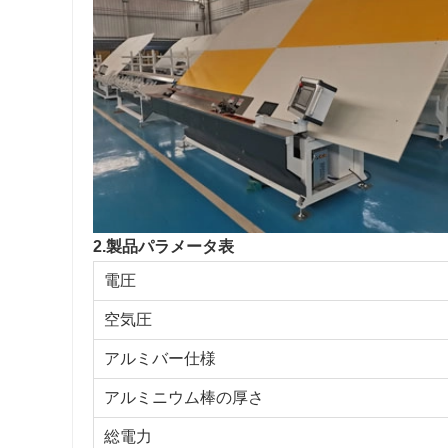
2.製品パラメータ表
電圧
空気圧
アルミバー仕様
アルミニウム棒の厚さ
総電力