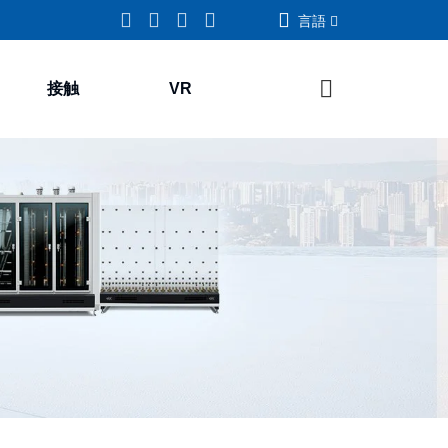
言語
接触
VR