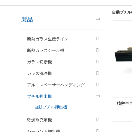
自動ブチル
製品
断熱ガラス生産ライン
断熱ガラスシール機
ガラス切断機
ガラス洗浄機
アルミスペーサーベンディングマシン
ブチル押出機
精密半
自動ブチル押出機
乾燥剤充填機
精密半
シーラント押出機