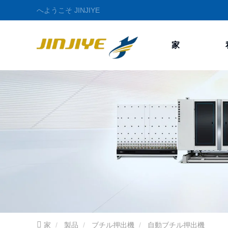
へようこそ JINJIYE
家
家
製品
ブチル押出機
自動ブチル押出機